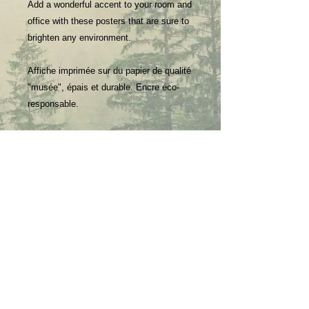
Add a wonderful accent to your room and 
office with these posters that are sure to 
brighten any environment.
Affiche imprimée sur du papier de qualité 
"musée", épais et durable. Encre éco-
responsable.
Ajoutez une touche de couleur à votre 
intérieur ou votre bureau avec ce poster 
qui illuminera n'importe quel 
environnement.
• Paper thickness - Epaisseur papier : 
0,26mm
• Paper weight - Poids papier : 189 g/m²
• Giclée printing quality - Impression jet 
d'encre
• Opacity - Opacité : 94%