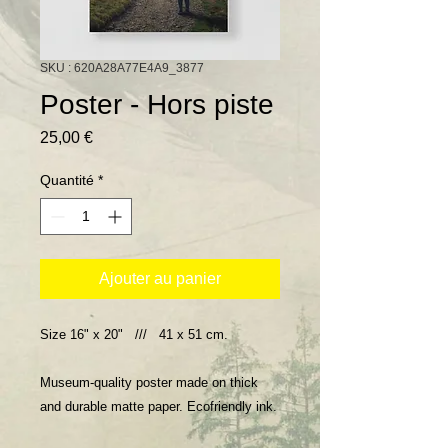
SKU : 620A28A77E4A9_3877
Poster - Hors piste
Prix
25,00 €
Quantité
*
Ajouter au panier
Size 16" x 20"   ///   41 x 51 cm. 
Museum-quality poster made on thick 
and durable matte paper. Ecofriendly ink.